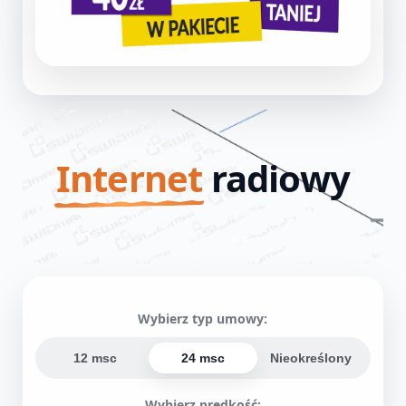
Internet
radiowy
Wybierz typ umowy:
12 msc
24 msc
Nieokreślony
Wybierz prędkość: