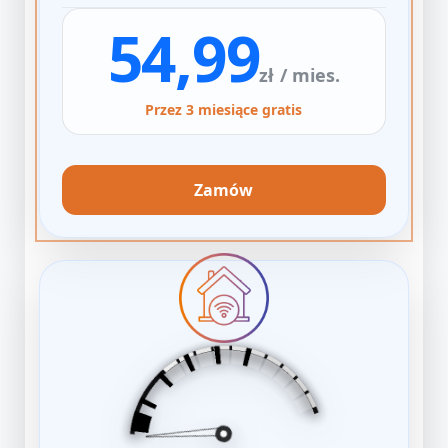
54,99
zł
/ mies.
Przez 3 miesiące gratis
Zamów