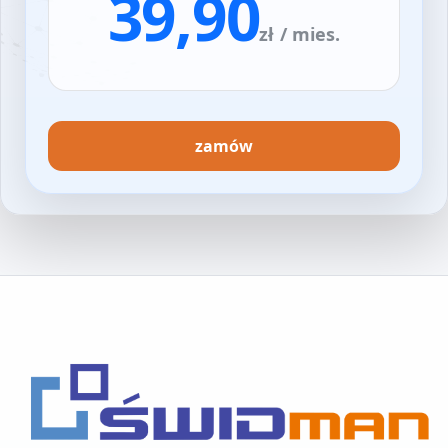
39,90
zł
/ mies.
zamów