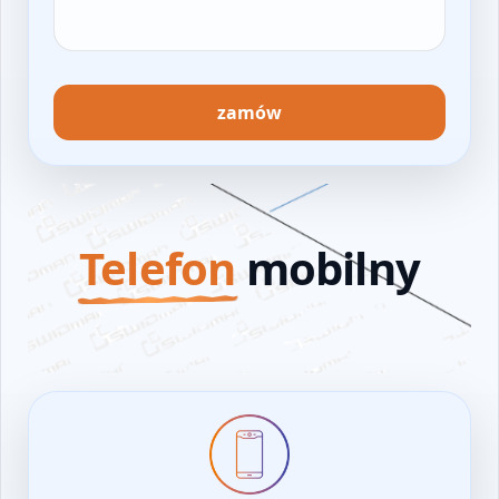
zamów
Telefon
mobilny