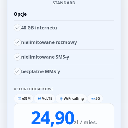
STANDARD
Opcje
40 GB internetu
nielimitowane rozmowy
nielimitowane SMS-y
bezpłatne MMS-y
USŁUGI DODATKOWE
eSIM
VoLTE
WiFi calling
5G
24,90
zł
/ mies.