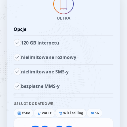
ULTRA
Opcje
120 GB internetu
nielimitowane rozmowy
nielimitowane SMS-y
bezpłatne MMS-y
USŁUGI DODATKOWE
eSIM
VoLTE
WiFi calling
5G