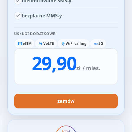
nielimitowane SMS-y
bezpłatne MMS-y
USŁUGI DODATKOWE
eSIM
VoLTE
WiFi calling
5G
29,90
zł
/ mies.
zamów