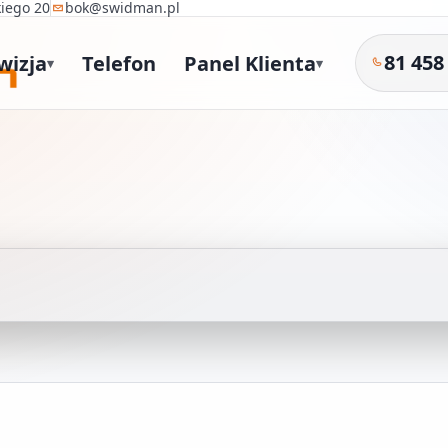
kiego 20
bok@swidman.pl
81 458
wizja
Telefon
Panel Klienta
▾
▾