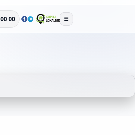
 00 00
☰