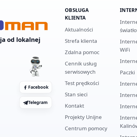
OBSŁUGA
INTER
KLIENTA
Intern
Aktualności
światł
ja od lokalnej
Strefa klienta
Intern
WiFi
Zdalna pomoc
Intern
Cennik usług
serwisowych
Paczki
Test prędkości
Intern
Facebook
Stan sieci
Intern
Telegram
Kontakt
Intern
Projekty Unijne
Intern
Kalinó
Centrum pomocy