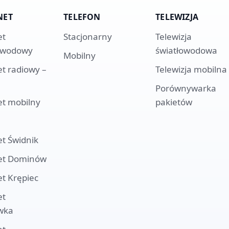
NET
TELEFON
TELEWIZJA
et
Stacjonarny
Telewizja
owodowy
światłowodowa
Mobilny
et radiowy –
Telewizja mobilna
Porównywarka
et mobilny
pakietów
et
Świdnik
et
Dominów
et
Krępiec
et
wka