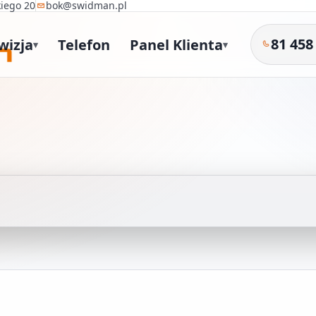
kiego 20
bok@swidman.pl
81 458
wizja
Telefon
Panel Klienta
▾
▾