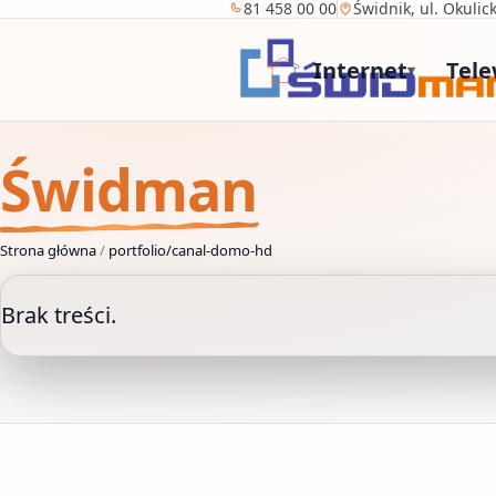
81 458 00 00
Świdnik, ul. Okulic
Internet
Tele
▾
Świdman
Strona główna
/
portfolio/canal-domo-hd
Brak treści.