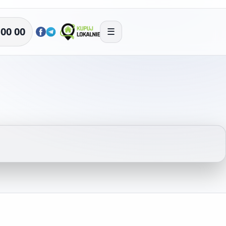
 00 00
☰