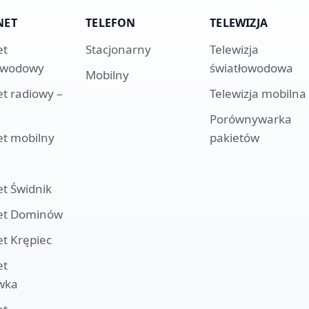
NET
TELEFON
TELEWIZJA
et
Stacjonarny
Telewizja
owodowy
światłowodowa
Mobilny
et radiowy –
Telewizja mobilna
Porównywarka
et mobilny
pakietów
et
Świdnik
et
Dominów
et
Krępiec
et
wka