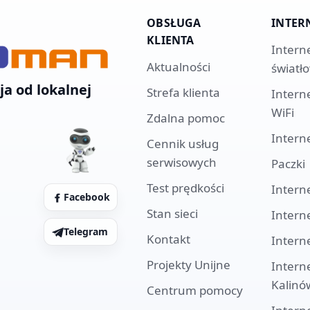
OBSŁUGA
INTER
KLIENTA
Intern
Aktualności
światł
ja od lokalnej
Strefa klienta
Intern
WiFi
Zdalna pomoc
Intern
Cennik usług
serwisowych
Paczki
Test prędkości
Intern
Facebook
Stan sieci
Intern
Telegram
Kontakt
Intern
Projekty Unijne
Intern
Kalinó
Centrum pomocy