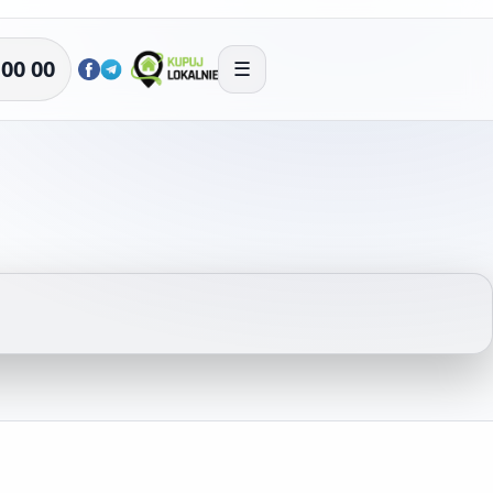
 00 00
☰