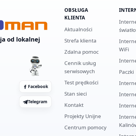
OBSŁUGA
INTER
KLIENTA
Intern
Aktualności
światł
ja od lokalnej
Strefa klienta
Intern
WiFi
Zdalna pomoc
Intern
Cennik usług
serwisowych
Paczki
Test prędkości
Intern
Facebook
Stan sieci
Intern
Telegram
Kontakt
Intern
Projekty Unijne
Intern
Kalinó
Centrum pomocy