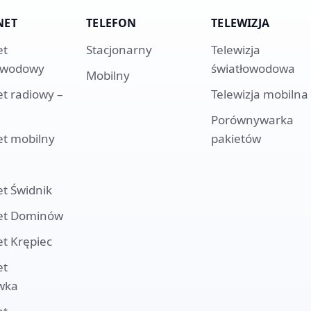
NET
TELEFON
TELEWIZJA
et
Stacjonarny
Telewizja
owodowy
światłowodowa
Mobilny
et radiowy –
Telewizja mobilna
Porównywarka
et mobilny
pakietów
et
Świdnik
et
Dominów
et
Krępiec
et
wka