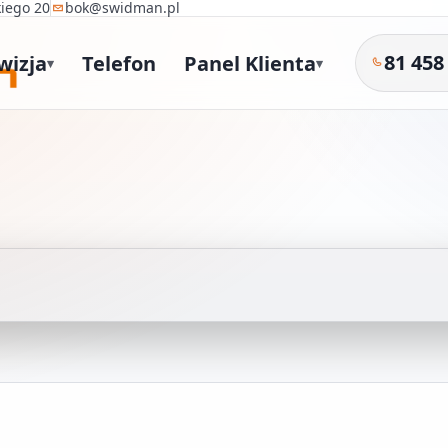
kiego 20
bok@swidman.pl
81 458
wizja
Telefon
Panel Klienta
▾
▾